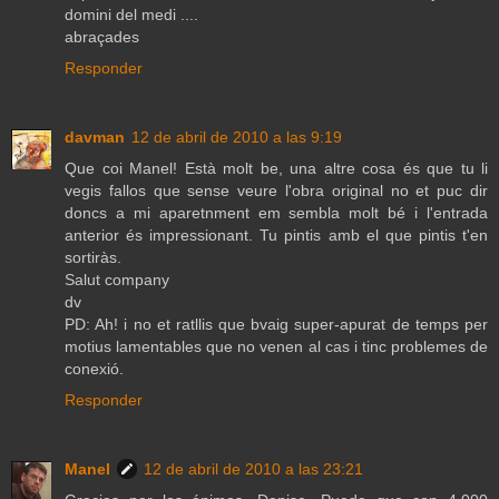
domini del medi ....
abraçades
Responder
davman
12 de abril de 2010 a las 9:19
Que coi Manel! Està molt be, una altre cosa és que tu li
vegis fallos que sense veure l'obra original no et puc dir
doncs a mi aparetnment em sembla molt bé i l'entrada
anterior és impressionant. Tu pintis amb el que pintis t'en
sortiràs.
Salut company
dv
PD: Ah! i no et ratllis que bvaig super-apurat de temps per
motius lamentables que no venen al cas i tinc problemes de
conexió.
Responder
Manel
12 de abril de 2010 a las 23:21