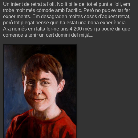
Un intent de retrat a l'oli. No li pille del tot el punt a l'oli, em
trobe molt més còmode amb l'acrílic. Però no puc evitar fer
experiments. Em desagraden moltes coses d'aquest retrat,
però tot plegat pense que ha estat una bona experiència.
Ara només em falta fer-ne uns 4.200 més i ja podré dir que
comence a tenir un cert domini del mitjà...